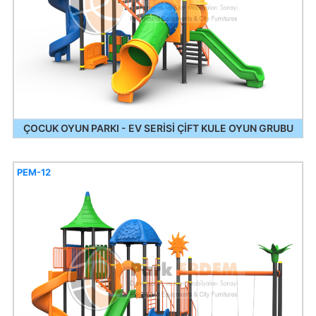
ÇOCUK OYUN PARKI - EV SERİSİ ÇİFT KULE OYUN GRUBU
PEM-12