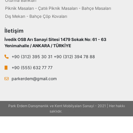
Oturma Bankları
Piknik Masaları - Çatılı Piknik Masaları - Bahçe Masaları
Dış Mekan - Bahçe Çöp Kovaları
İletişim
İvedik OSB Arı Sanayi Sitesi 1479 Sokak No: 61 - 63
Yenimahalle / ANKARA / TÜRKİYE
+90 (312) 395 30 31 +90 (312) 394 78 88
+90 (555) 632 77 77
parkerdem@gmail.com
Park Erdem Danışmanlık ve Kent Mobilyaları Sanayi - 2021 | Her hakkı
saklıdır.
Eryaman Diş