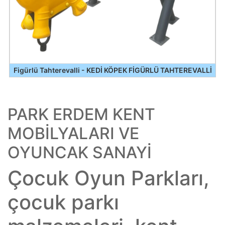
Figürlü Tahterevalli - KEDİ KÖPEK FİGÜRLÜ TAHTEREVALLİ
PARK ERDEM KENT
MOBİLYALARI VE
OYUNCAK SANAYİ
Çocuk Oyun Parkları,
çocuk parkı