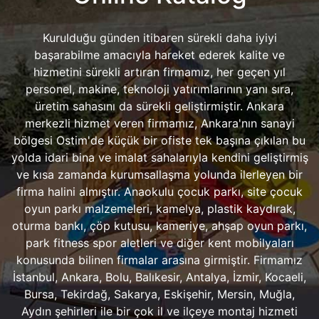
Kurulduğu günden itibaren sürekli daha iyiyi
başarabilme amacıyla hareket ederek kalite ve
hizmetini sürekli artıran firmamız, her geçen yıl
personel, makine, teknoloji yatırımlarının yanı sıra,
üretim sahasını da sürekli geliştirmiştir. Ankara
merkezli hizmet veren firmamız, Ankara'nın sanayi
bölgesi Ostim'de küçük bir ofiste tek başına çıkılan bu
yolda idari bina ve imalat sahalarıyla kendini geliştirmiş
ve kısa zamanda kurumsallaşma yolunda ilerleyen bir
firma halini almıştır. Anaokulu çocuk parkı, site çocuk
oyun parkı malzemeleri, kamelya, plastik kaydırak,
oturma bankı, çöp kutusu, kameriye, ahşap oyun parkı,
park fitness spor aletleri ve diğer kent mobilyaları
konusunda bilinen firmalar arasına girmiştir. Firmamız
İstanbul, Ankara, Bolu, Balıkesir, Antalya, İzmir, Kocaeli,
Bursa, Tekirdağ, Sakarya, Eskişehir, Mersin, Muğla,
Aydın şehirleri ile bir çok il ve ilçeye montaj hizmeti