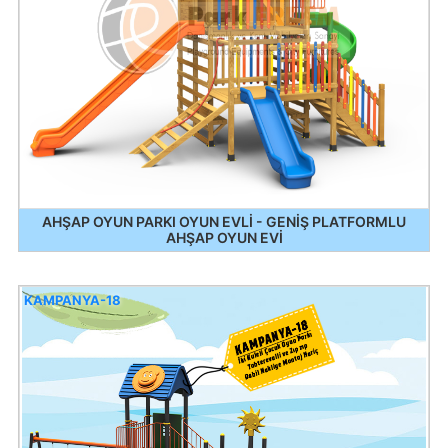
AHŞAP OYUN PARKI OYUN EVLİ - GENİŞ PLATFORMLU
AHŞAP OYUN EVİ
KAMPANYA-18