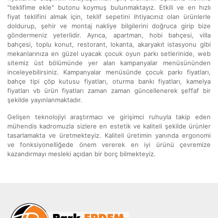
"teklifime ekle" butonu koymuş bulunmaktayız. Etkili ve en hızlı
fiyat teklifini almak için, teklif sepetini ihtiyacınız olan ürünlerle
doldurup, şehir ve montaj nakliye bilgilerini doğruca girip bize
göndermeniz yeterlidir. Ayrıca, apartman, hobi bahçesi, villa
bahçesi, toplu konut, restorant, lokanta, akaryakıt istasyonu gibi
mekanlarınıza en güzel uyacak çocuk oyun parkı setlerinide, web
sitemiz üst bölümünde yer alan kampanyalar menüsününden
inceleyebilirsiniz. Kampanyalar menüsünde çocuk parkı fiyatları,
bahçe tipi çöp kutusu fiyatları, oturma bankı fiyatları, kamelya
fiyatları vb ürün fiyatları zaman zaman güncellenerek şeffaf bir
şekilde yayınlanmaktadır.
Gelişen teknolojiyi araştırmacı ve girişimci ruhuyla takip eden
mühendis kadromuzla sizlere en estetik ve kaliteli şekilde ürünler
tasarlamakta ve üretmekteyiz. Kaliteli üretimin yanında ergonomi
ve fonksiyonelliğede önem vererek en iyi ürünü çevremize
kazandırmayı mesleki açıdan bir borç bilmekteyiz.