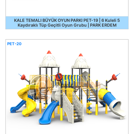
KALE TEMALI BÜYÜK OYUN PARKI PET-19 | 6 Kuleli 5
Kaydıraklı Tüp Geçitli Oyun Grubu | PARK ERDEM
PET-20