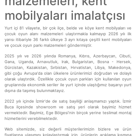
malzemeleri, kent
mobilyaları imalatçısı
Yurt içi 81 vilayete, bir çok ilçe, belde ve köye kent mobilyaları ve
çocuk oyun alanı malzemeleri ulaştırmakla kalmayıp 2026 yılı ilk
yarısı itibariyle 36 farklı ülkeye 3 ayrı kıtaya çeşitli kent mobilyaları
ve çocuk oyun parkı malzemeleri göndermiştir.
2025 yılı ve 2026 yılında Romanya, Kıbrıs, Azerbaycan, Cibuti,
Gana, Uganda, Arnavutluk, Irak, Bulgaristan, Bosna - Hersek,
Gürcistan, Kazakistan, Sırbistan, Hırvatistan, Libya, Makedonya,
gibi çoğu Avrupa'da olan ülkelere ürünlerimizi doğrudan ve dolaylı
olarak ulaştırdık. Özellikle çocuk oyun parkları için kullanılan oyun
gruplarında ekonomik seriler ile yurt içinde ulaştığımız başarıyı yurt
dışına da taşımış bulunmaktayız.
2022 yılı içinde İzmir'de de satış bayiliği anlaşmamızı yaptık. İzmir
Buca ilçesinde showroom ve satış yeri olarak bayimiz hizmet
vermektedir. Bayimiz, Ege Bölgesi'nin birçok yerine teslimat montaj
hizmetlerini verebilmektedir.
Web sitemizde, siz değerli müşterilerimizin bizlere ve ürün
fiyatlarına ulaşımını kolaylaştırmak için, ürünlerin açıklama kısmına