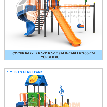
ÇOCUK PARKI 2 KAYDIRAK 2 SALINCAKLI H:200 CM
YÜKSEK KULELİ
PEM-10 EV SERİSİ PARK